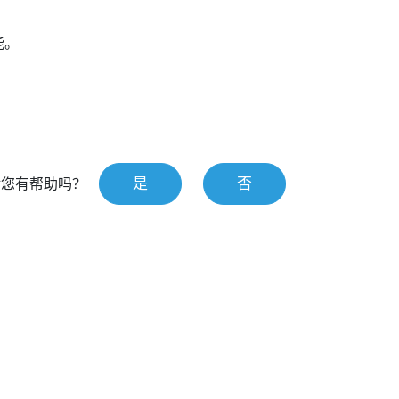
能。
是
否
对您有帮助吗？