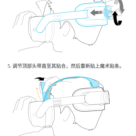
调节顶部头带直至其贴合，然后重新贴上魔术贴条。