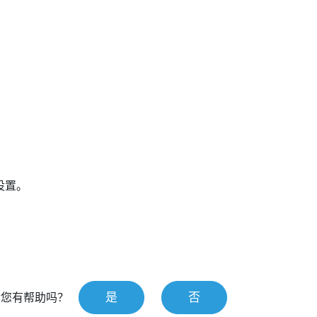
设置。
是
否
对您有帮助吗？