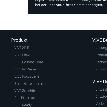
bei der Reparatur Ihres Geräts benötigen.​
Produkt
VIVE B
VIVE XR Elite
Lösun
VIVE Flow
Produk
VIVE Cosmos Serie
Partne
VIVE Pro Serie
Suppor
VIVE Focus Serie
VIVE D
Zertifizierte überholte
Entdec
VIVE Zubehör
Entwick
Alle Produkte
Verteile
VIVE Ready