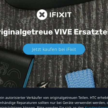
iginalgetreue VIVE
Ersatzte
Jetzt kaufen bei iFixit​
nd ein autorisierter Verkäufer von originalgetreuen Teilen. HTC erhe
nhändige Reparaturen sollten nur bei Geräte verwendet werden, d
einträchtigen können. Bitte wenden Sie sich an den
Kundendienst