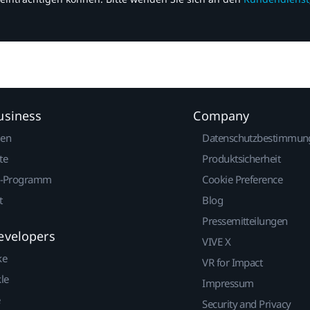
usiness
Company
gen
Datenschutzbestimmun
te
Produktsicherheit
r-Programm
Cookie Preference
t
Blog
Pressemitteilungen
evelopers
VIVE X
ke
VR for Impact
le
Impressum
Security and Privacy