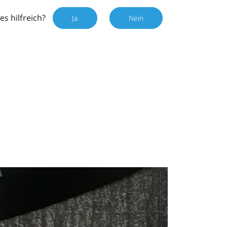
es hilfreich?
Ja
Nein