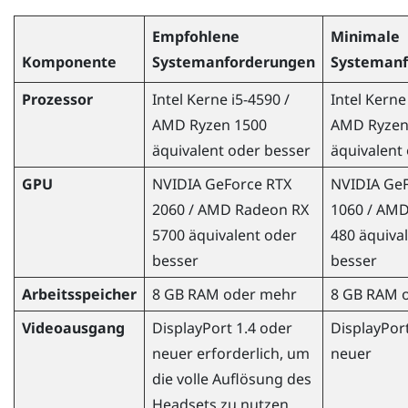
Empfohlene
Minimale
Komponente
Systemanforderungen
Systemanf
Prozessor
Intel
Kerne
i5-4590 /
Intel
Kerne
AMD Ryzen
1500
AMD Ryze
äquivalent oder besser
äquivalent
GPU
NVIDIA
GeForce
RTX
NVIDIA
GeF
2060 /
AMD Radeon
RX
1060 /
AMD
5700 äquivalent oder
480 äquiva
besser
besser
Arbeitsspeicher
8 GB RAM oder mehr
8 GB RAM 
Videoausgang
DisplayPort
1.4 oder
DisplayPor
neuer erforderlich, um
neuer
die volle Auflösung des
Headsets zu nutzen