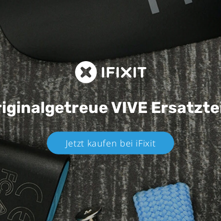
iginalgetreue VIVE
Ersatzte
Jetzt kaufen bei iFixit​