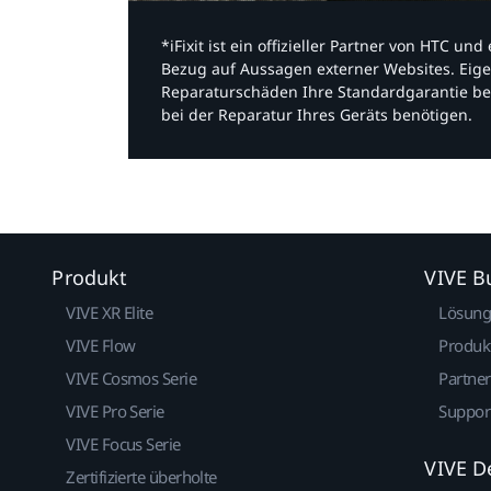
*iFixit ist ein offizieller Partner von HTC u
Bezug auf Aussagen externer Websites. Eige
Reparaturschäden Ihre Standardgarantie be
bei der Reparatur Ihres Geräts benötigen.​
Produkt
VIVE B
VIVE XR Elite
Lösun
VIVE Flow
Produk
VIVE Cosmos Serie
Partne
VIVE Pro Serie
Suppor
VIVE Focus Serie
VIVE D
Zertifizierte überholte