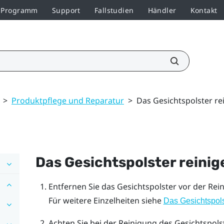
r-Programm
Support
Fallstudien
Händler
Kontakt
>
Produktpflege und Reparatur
>
Das Gesichtspolster re
Das Gesichtspolster reinig
Entfernen Sie das Gesichtspolster vor der Re
Für weitere Einzelheiten siehe
Das Gesichtspol
Achten Sie bei der Reinigung des Gesichtspols