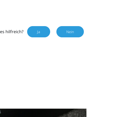
es hilfreich?
Ja
Nein