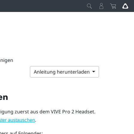
inigen
Anleitung herunterladen
en
inigung zuerst aus dem
VIVE Pro 2
Headset.
.
ster austauschen
ters auf Folgendes: