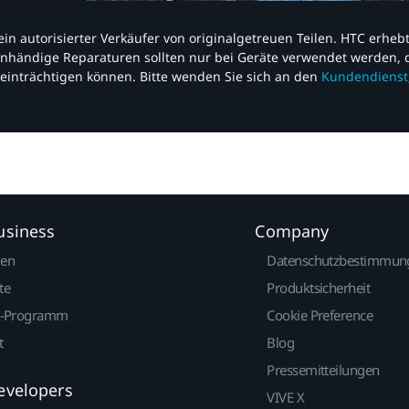
nd ein autorisierter Verkäufer von originalgetreuen Teilen. HTC erhe
nhändige Reparaturen sollten nur bei Geräte verwendet werden, d
einträchtigen können. Bitte wenden Sie sich an den
Kundendienst
usiness
Company
gen
Datenschutzbestimmun
te
Produktsicherheit
r-Programm
Cookie Preference
t
Blog
Pressemitteilungen
evelopers
VIVE X