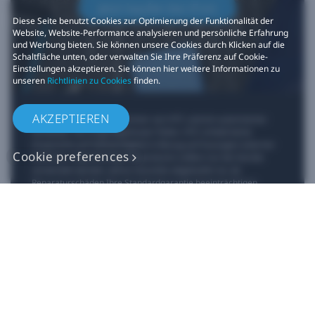
Jetzt kaufen bei iFixit​
Diese Seite benutzt Cookies zur Optimierung der Funktionalität der
Website, Website-Performance analysieren und persönliche Erfahrung
und Werbung bieten. Sie können unsere Cookies durch Klicken auf die
Schaltfläche unten, oder verwalten Sie Ihre Präferenz auf Cookie-
Einstellungen akzeptieren. Sie können hier weitere Informationen zu
unseren
Richtlinien zu Cookies
finden.
AKZEPTIEREN
*iFixit ist ein offizieller Partner von HTC und ein autorisierter
Verkäufer von originalgetreuen Teilen. HTC erhebt keine
Ansprüche auf Vollständigkeit in Bezug auf Aussagen externer
Cookie preferences
Websites. Eigenhändige Reparaturen sollten nur bei Geräte
verwendet werden, deren Garantie abgelaufen ist, da
Reparaturschäden Ihre Standardgarantie beeinträchtigen
können. Bitte wenden Sie sich an den
Kundendienst
, wenn Sie
weitere Informationen oder Hilfe bei der Reparatur Ihres Geräts
benötigen.​
Produkt