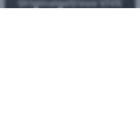
Originalgetreue VIVE
Ersatzteile
Jetzt kaufen bei iFixit​
*iFixit ist ein offizieller Partner von HTC und ein autorisierter
Verkäufer von originalgetreuen Teilen. HTC erhebt keine
Ansprüche auf Vollständigkeit in Bezug auf Aussagen externer
Websites. Eigenhändige Reparaturen sollten nur bei Geräte
verwendet werden, deren Garantie abgelaufen ist, da
Reparaturschäden Ihre Standardgarantie beeinträchtigen
können. Bitte wenden Sie sich an den
Kundendienst
, wenn Sie
weitere Informationen oder Hilfe bei der Reparatur Ihres Geräts
benötigen.​