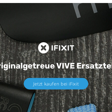
iginalgetreue VIVE
Ersatzte
Jetzt kaufen bei iFixit​