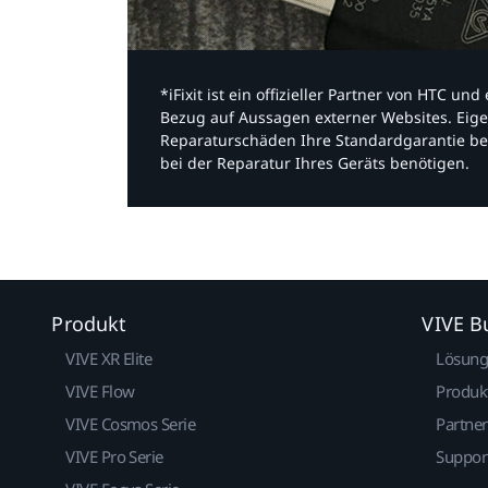
*iFixit ist ein offizieller Partner von HTC u
Bezug auf Aussagen externer Websites. Eige
Reparaturschäden Ihre Standardgarantie be
bei der Reparatur Ihres Geräts benötigen.​
Produkt
VIVE B
VIVE XR Elite
Lösun
VIVE Flow
Produk
VIVE Cosmos Serie
Partne
VIVE Pro Serie
Suppor