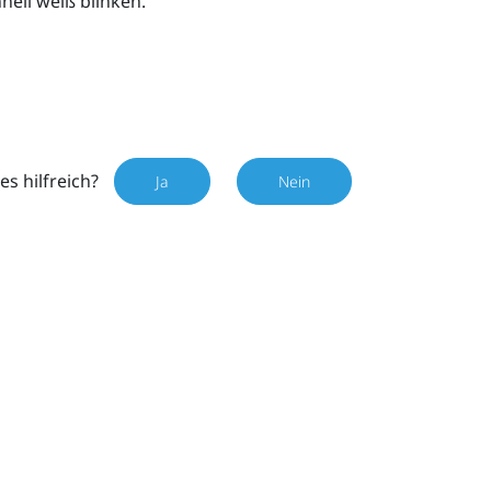
nell weiß blinken.
es hilfreich?
Ja
Nein