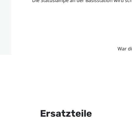
Die Statuslampe an der Basisstation wird sch
War di
Ersatzteile