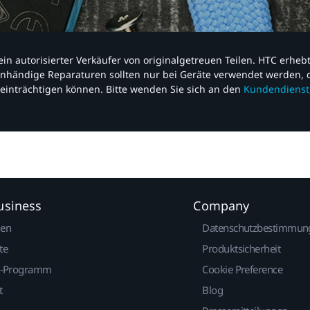
nd ein autorisierter Verkäufer von originalgetreuen Teilen. HTC erhe
nhändige Reparaturen sollten nur bei Geräte verwendet werden, d
einträchtigen können. Bitte wenden Sie sich an den
Kundendienst
usiness
Company
gen
Datenschutzbestimmun
te
Produktsicherheit
r-Programm
Cookie Preference
t
Blog