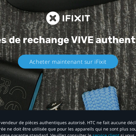
es de rechange
VIVE authent
Acheter maintenant sur iFixit​
 un vendeur de pièces authentiques autorisé. HTC ne fait aucune déc
ée ne doit être utilisée que pour les appareils qui ne sont plus s
votre garantie standard. Veuillez consulter le
service client
si vous 