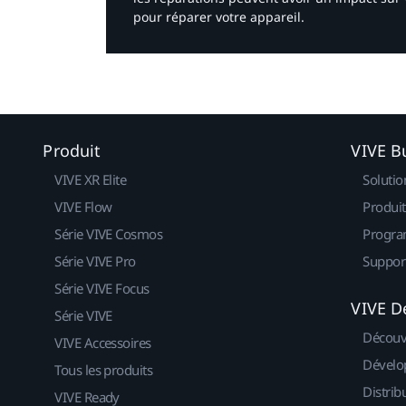
pour réparer votre appareil.​
Produit
VIVE B
VIVE XR Elite
Solutio
VIVE Flow
Produit
Série VIVE Cosmos
Progra
Série VIVE Pro
Suppor
Série VIVE Focus
VIVE D
Série VIVE
Découv
VIVE Accessoires
Dévelo
Tous les produits
Distrib
VIVE Ready