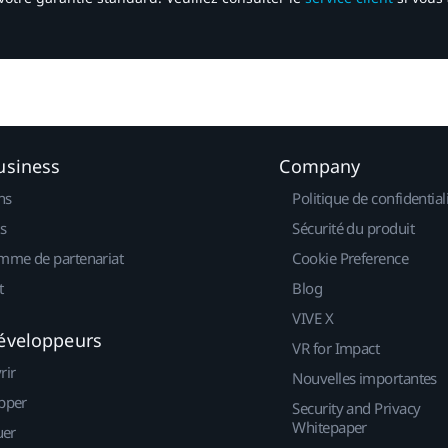
usiness
Company
ns
Politique de confidential
s
Sécurité du produit
mme de partenariat
Cookie Preference
t
Blog
VIVE X
éveloppeurs
VR for Impact
rir
Nouvelles importantes
pper
Security and Privacy
Whitepaper
uer