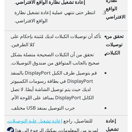
نظارة
إعادة تشغيل نظارة الواقع الافتراضي
.
الواقع
انتظر حتى تنتهي عملية إعادة تشغيل نظارة
الافتراضي
الواقع الافتراضي.
تحقق من
تأكد أن توصيلات الكبلات لديك مُثبتة بإحكام على
توصيلات
كلا الطرفين.
الكبلات
تحقق من أن الكبلات الصحيحة متصلة بشكل
صحيح بالجانب المتوافق من صندوق التوصيلات.
قم بتوصيل طرف الكبل
DisplayPort
بالمنفذ
DisplayPort
في بطاقة رسومات الكمبيوتر
لديك حيث يتم توصيل الشاشة أيضًا. لا تصل
الكابل
DisplayPort
بمنافذ على اللوحة الأم.
جرب التوصيل بمنفذ USB مختلف.
إعادة
للتفاصيل، راجع
.
إعادة تشغيل علبة التوصيلات
تشغيل
لمزيد من المعلومات، يمكنك الرجوع إلى هذا