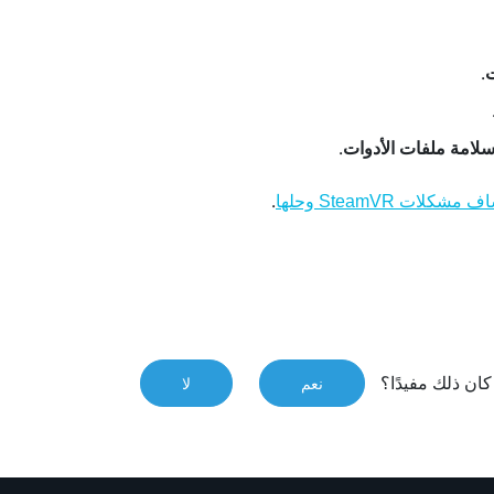
ت
.
لامة ملفات الأدوات
.
.
شكلات SteamVR وحلها
ان ذلك مفيدًا؟
نعم
لا