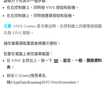
請執行下列其中一個步驟：
在右控制器上，同時按
VIVE
按鈕和扳機。
在左控制器上，同時按
選單
按鈕和扳機。
注意:
VIVE Cosmos
首次推出時，左控制器上的
選單
按鈕顯
示為
VIVE
按鈕。
儲存螢幕擷取畫面後將顯示通知。
若要在電腦上尋找螢幕截圖：
在
VIVE 主控台
上，按一下
>
設定
>
一般
>
開啟資料
夾
。
前往
C:\Users\[使用者名
稱]\AppData\Roaming\HTC\Vive\Screenshot
。