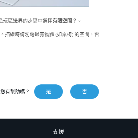
遊玩區邊界的步驟中選擇
有限空間？
。
描繪時請勿跨過有物體 (如桌椅) 的空間，否
是
否
對您有幫助嗎？
支援