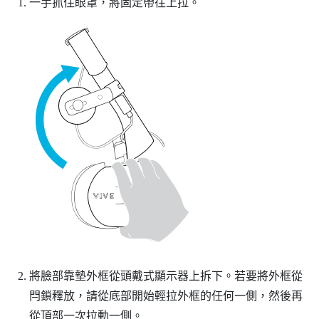
一手抓住眼罩，將固定帶往上拉。
將臉部靠墊外框從頭戴式顯示器上拆下。若要將外框從
閂鎖釋放，請從底部開始輕拉外框的任何一側，然後再
從頂部一次拉動一側。