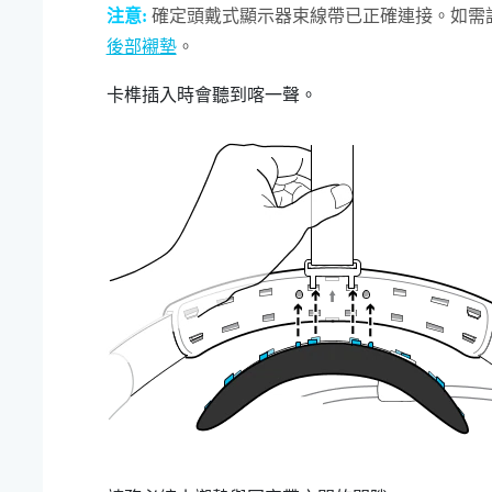
注意:
確定頭戴式顯示器束線帶已正確連接。如需
後部襯墊
。
卡榫插入時會聽到喀一聲。