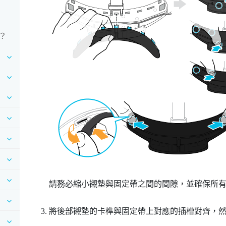
？
請務必縮小襯墊與固定帶之間的間隙，並確保所
將後部襯墊的卡榫與固定帶上對應的插槽對齊，