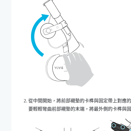
從中間開始，將前部襯墊的卡榫與固定帶上對應
要輕輕彎曲前部襯墊的末端，將最外側的卡榫與