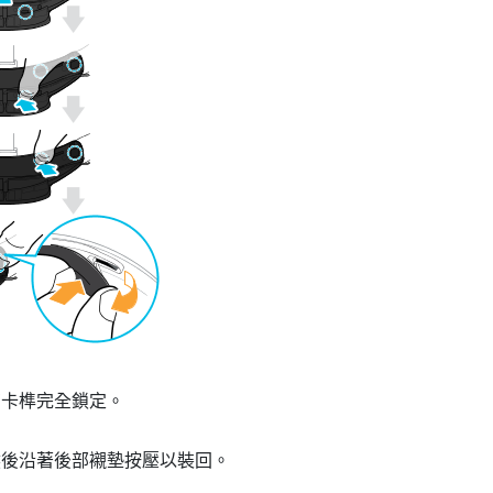
有卡榫完全鎖定。
然後沿著後部襯墊按壓以裝回。