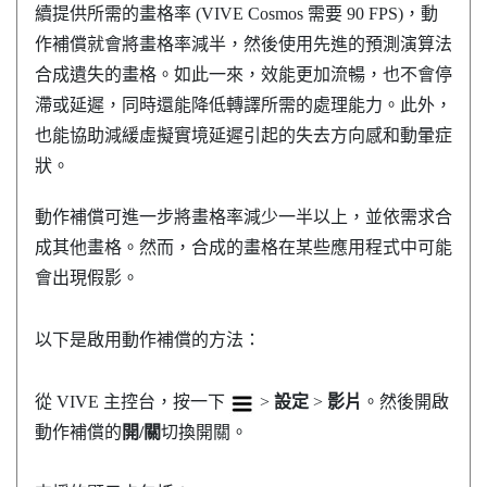
續提供所需的畫格率 (
VIVE Cosmos
需要 90 FPS)，動
作補償就會將畫格率減半，然後使用先進的預測演算法
合成遺失的畫格。如此一來，效能更加流暢，也不會停
滯或延遲，同時還能降低轉譯所需的處理能力。此外，
也能協助減緩虛擬實境延遲引起的失去方向感和動暈症
狀。
動作補償可進一步將畫格率減少一半以上，並依需求合
成其他畫格。然而，合成的畫格在某些應用程式中可能
會出現假影。
以下是啟用動作補償的方法：
從
VIVE 主控台
，按一下
>
設定
>
影片
。然後開啟
動作補償的
開/關
切換開關。