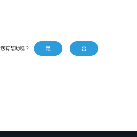
是
否
對您有幫助嗎？