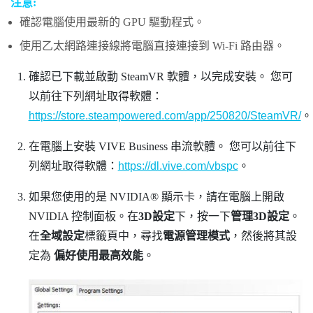
注意:
確認電腦使用最新的 GPU 驅動程式。
使用乙太網路連接線將電腦直接連接到 Wi-Fi 路由器。
確認已下載並啟動
SteamVR
軟體，以完成安裝。
您可
以前往下列網址取得軟體：
https://store.steampowered.com/app/250820/SteamVR/
。
在電腦上安裝
VIVE Business 串流
軟體。
您可以前往下
列網址取得軟體：
https://dl.vive.com/vbspc
。
如果您使用的是
NVIDIA®
顯示卡，請在電腦上開啟
NVIDIA
控制面板。在
3D設定
下，按一下
管理3D設定
。
在
全域設定
標籤頁中，尋找
電源管理模式
，然後將其設
定為
偏好使用最高效能
。