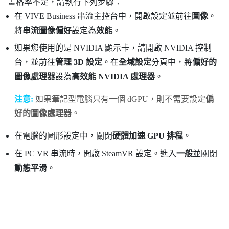
畫格率不足，請執行下列步驟：
在
VIVE Business 串流
主控台中，開啟設定並前往
圖像
。
將
串流圖像偏好
設定為
效能
。
如果您使用的是
NVIDIA
顯示卡，請開啟
NVIDIA
控制
台，並前往
管理 3D 設定
。在
全域設定
分頁中，將
偏好的
圖像處理器
設為
高效能 NVIDIA 處理器
。
注意:
如果筆記型電腦只有一個 dGPU，則不需要設定
偏
好的圖像處理器
。
在電腦的圖形設定中，關閉
硬體加速 GPU 排程
。
在 PC VR 串流時，開啟 SteamVR 設定。進入
一般
並關閉
動態平滑
。