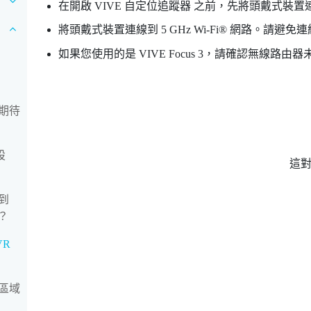
在開啟
VIVE 自定位追蹤器
之前，先將頭戴式裝置
將頭戴式裝置連線到 5 GHz
Wi‍-Fi®
網路。請避免連線到
如果您使用的是
VIVE Focus 3
，請確認無線路由器未
期待
設
這
到
？
VR
區域