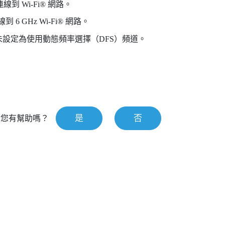
連線到
Wi‍-Fi®
網路。
 6 GHz
Wi‍-Fi®
網路。
設定為使用動態頻率選擇（DFS）頻道。
是
否
對您有幫助嗎？