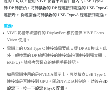
是的，可以。使用
VIVE 影音串流套件
盒內的
USB Type-C
轉 DP 轉接頭，將
轉換器
的 DP 線連接到電腦的
USB Type-C
連接埠。 你還需要將
轉換器
的 USB Type-A 線連接到電腦。
重要:
VIVE 影音串流套件
的
DisplayPort
模式僅供
VIVE Focus
Vision
使用。
電腦上的
USB Type-C
連接埠需要能支援 DP Alt 模式。此
外，
轉換器
的 DP 線所連接的連接埠必須連接到獨立顯卡
(dGPU)。請參考製造商的使用手冊確認。
如果電腦使用的是
NVIDIA
顯示卡，可以檢查
USB Type-C
連接埠是否連接到 GPU。開啟
NVIDIA
控制台，然後在
3D
設定
下，按一下
設定 PhysX 配置
。