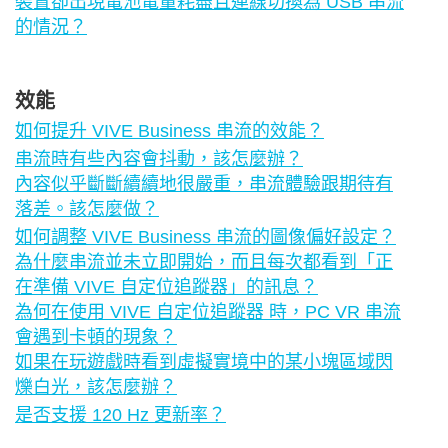
裝置卻出現電池電量耗盡且連線切換為 USB 串流
的情況？
效能
如何提升 VIVE Business 串流的效能？
串流時有些內容會抖動，該怎麼辦？
內容似乎斷斷續續地很嚴重，串流體驗跟期待有
落差。該怎麼做？
如何調整 VIVE Business 串流的圖像偏好設定？
為什麼串流並未立即開始，而且每次都看到「正
在準備 VIVE 自定位追蹤器」的訊息？
為何在使用 VIVE 自定位追蹤器 時，PC VR 串流
會遇到卡頓的現象？
如果在玩遊戲時看到虛擬實境中的某小塊區域閃
爍白光，該怎麼辦？
是否支援 120 Hz 更新率？