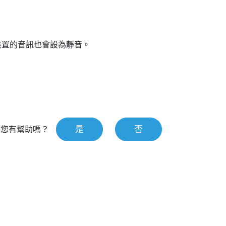
裝置的音訊也會設為靜音。
是
否
對您有幫助嗎？