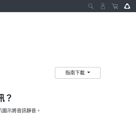
指南下載
訊？
叭圖示將音訊靜音。