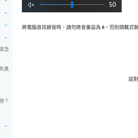
將電腦音訊靜音時，請勿將音量設為
0
，否則頭戴式
該怎
失真
這
辦？