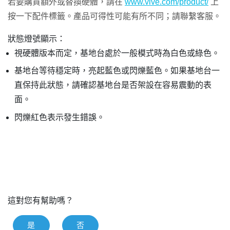
若要購買額外或替換硬體，請在
www.vive.com/product/
上
按一下配件標籤。產品可得性可能有所不同；請聯繫客服。
狀態燈號顯示：
視硬體版本而定，基地台處於一般模式時為白色或綠色。
基地台等待穩定時，亮起藍色或閃爍藍色。如果基地台一
直保持此狀態，請確認基地台是否架設在容易震動的表
面。
閃爍紅色表示發生錯誤。
這對您有幫助嗎？
是
否