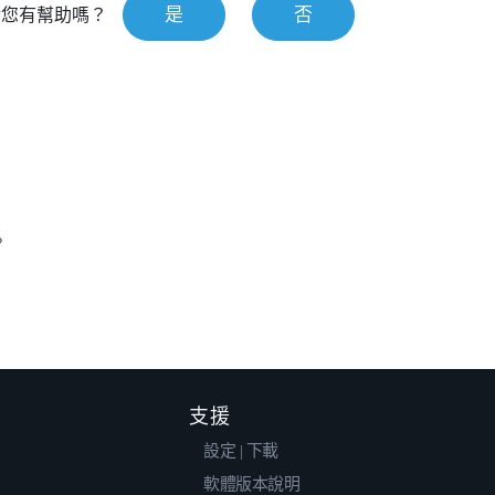
是
否
對您有幫助嗎？
？
支援
設定 | 下載
軟體版本說明