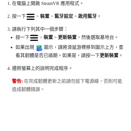
在電腦上開啟
SteamVR
應用程式。
按一下
>
裝置
>
藍牙設定
>
啟用藍牙
。
請執行下列其中一個步驟：
按一下
>
裝置
>
更新裝置
，然後選取基地台。
如果出現
圖示，請將滑鼠游標移到圖示上方，查
看其韌體是否已過期。如果是，請按一下
更新裝置
。
遵照螢幕上的說明完成程序。
警告:
在完成韌體更新之前請勿拔下電源線，否則可能
造成韌體錯誤。