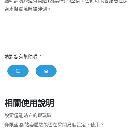
繪時請勿跨過有物體 (如桌椅) 的空間，否則可能會讓您在探
索虛擬實境時被絆倒。
這對您有幫助嗎？
是
否
相關使用說明
設定僅能站立的遊玩區
僅限坐姿/站姿體驗能否在房間尺度設定下使用？