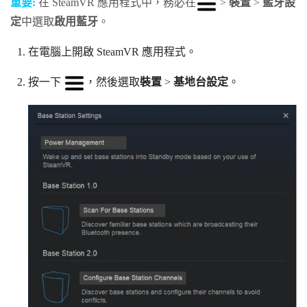
重要:
在
SteamVR
應用程式中，務必在
>
裝置
>
藍牙設
定
中選取
啟用藍牙
。
在電腦上開啟
SteamVR
應用程式。
按一下
，然後選取
裝置
>
基地台設定
。