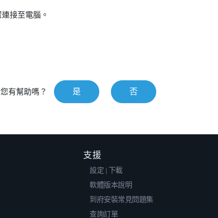
置連接至電腦。
是
否
對您有幫助嗎？
支援
設定 | 下載
軟體版本說明
到府安裝常見問題集
查詢訂單