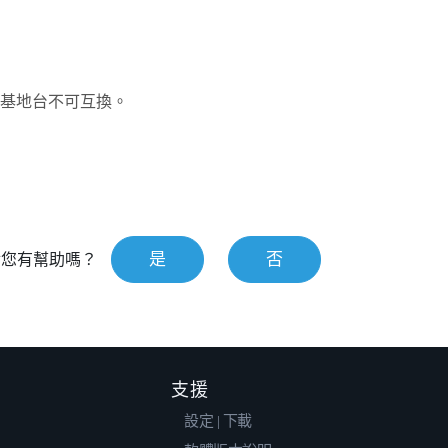
基地台不可互換。
是
否
對您有幫助嗎？
支援
設定 | 下載