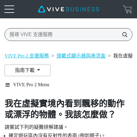
VIVE Pro 2 支援服務
>
頭戴式顯示器與串流盒
>
我在虛擬
指南下載
VIVE Pro 2 Menu
我在虛擬實境內看到飄移的動作
或漂浮的物體。我該怎麼做？
請嘗試下列的疑難排解建議。
確定遊玩區內沒有反射性的表面 (例如鏡子)。