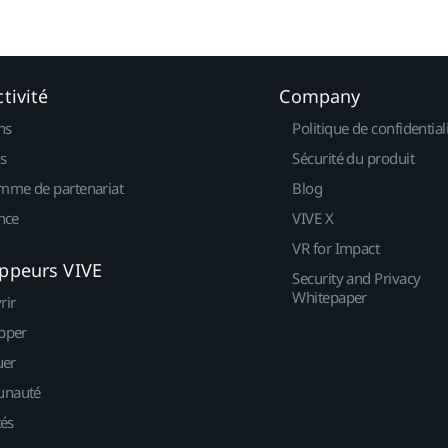
tivité
Company
ns
Politique de confidential
s
Sécurité du produit
mme de partenariat
Blog
nce
VIVE X
VR for Impact
ppeurs VIVE
Security and Privacy
Whitepaper
rir
pper
uer
nauté
tés