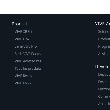
Produit
VIVE Ac
VIVE XR Elite
Solutio
VIVE Flow
Produit
Série VIVE Pro
Progra
Série VIVE Focus
Assista
VIVE Accessoires
Dévelo
Tous les produits
Découv
VIVE Ready
Dévelo
VIVE Mars
Distrib
Commu
Actuali