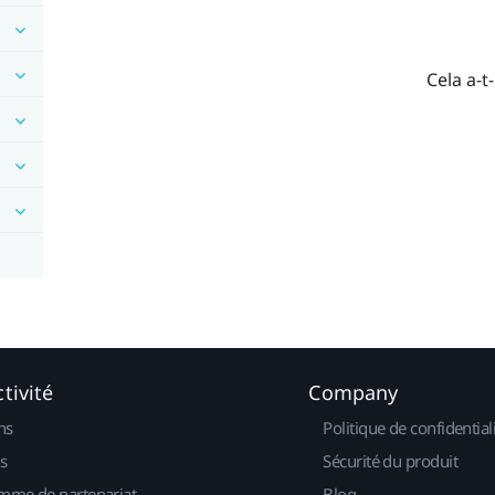
Cela a-t-
tivité
Company
ns
Politique de confidential
s
Sécurité du produit
mme de partenariat
Blog