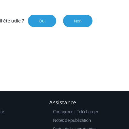
il été utile ?
Oui
Non
Assistance
ité
Configurer | Télécharger
Notes de publication
Statut de la commande