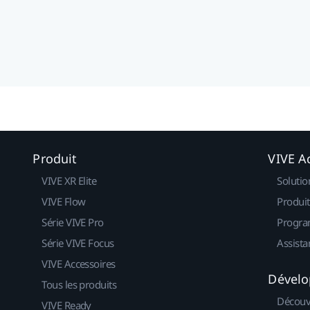
Produit
VIVE Ac
VIVE XR Elite
Solutio
VIVE Flow
Produit
Série VIVE Pro
Progra
Série VIVE Focus
Assista
VIVE Accessoires
Dévelo
Tous les produits
Découv
VIVE Ready