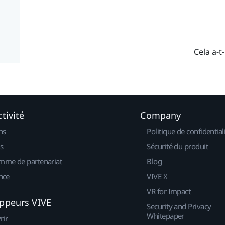
Cela a-t-
tivité
Company
ns
Politique de confidential
s
Sécurité du produit
mme de partenariat
Blog
nce
VIVE X
VR for Impact
ppeurs VIVE
Security and Privacy
Whitepaper
rir