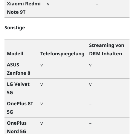
Xiaomi Redmi
v
–
Note 9T
Sonstige
Streaming von
Modell
Telefonspiegelung
DRM Inhalten
ASUS
v
v
Zenfone 8
LG Velvet
v
v
5G
OnePlus 8T
v
–
5G
OnePlus
v
–
Nord 5G