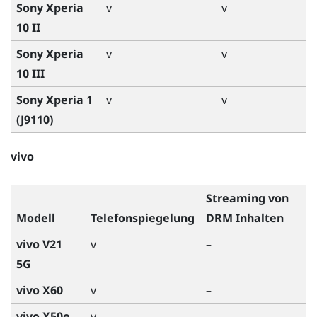
Sony Xperia
v
v
10 II
Sony Xperia
v
v
10 III
Sony Xperia 1
v
v
(J9110)
vivo
Streaming von
Modell
Telefonspiegelung
DRM Inhalten
vivo V21
v
–
5G
vivo X60
v
–
vivo X50e
v
–