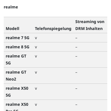
realme
Streaming von
Modell
Telefonspiegelung
DRM Inhalten
realme 7 5G
v
–
realme 8 5G
v
–
realme GT
v
–
5G
realme GT
v
–
Neo2
realme X50
v
–
5G
realme X50
v
–