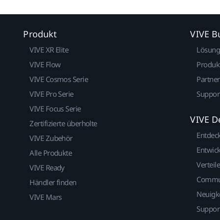
Produkt
VIVE B
VIVE XR Elite
Lösun
VIVE Flow
Produk
VIVE Cosmos Serie
Partne
VIVE Pro Serie
Suppor
VIVE Focus Serie
VIVE D
Zertifizierte überholte
Entdec
VIVE Zubehör
Entwick
Alle Produkte
Verteile
VIVE Ready
Commu
Händler finden
Neuigk
VIVE Mars
Suppor