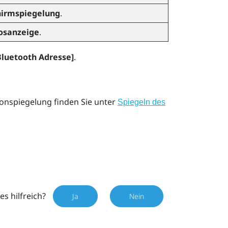
hirmspiegelung
.
osanzeige
.
 Bluetooth Adresse]
.
onspiegelung finden Sie unter
Spiegeln des
es hilfreich?
Ja
Nein