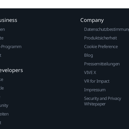
usiness
Company
gen
Datenschutzbestimmun
te
Produktsicherheit
r-Programm
Cookie Preference
t
Blog
Pressemitteilungen
evelopers
VIVE X
ke
VR for Impact
le
Impressum
Security and Privacy
Whitepaper
nity
eiten
t