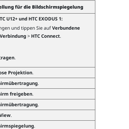
tellung für die Bildschirmspiegelung
HTC U12+ und HTC EXODUS 1:
ungen und tippen Sie auf
Verbundene
 Verbindung
>
HTC Connect
.
:
tragen
.
ose Projektion
.
hirmübertragung
.
hirm freigeben
.
hirmübertragung
.
View
.
hirmspiegelung
.