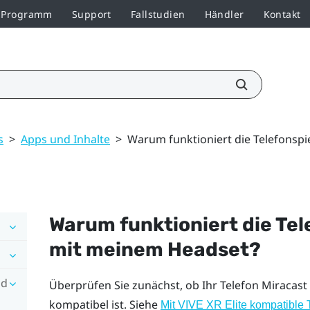
r-Programm
Support
Fallstudien
Händler
Kontakt
s
>
Apps und Inhalte
>
Warum funktioniert die Telefonsp
Warum funktioniert die Tel
mit meinem Headset?
nd
Überprüfen Sie zunächst, ob Ihr Telefon
Miracast
kompatibel ist. Siehe
Mit
VIVE XR Elite
kompatible 