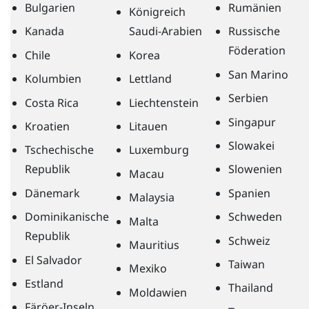
Bulgarien
Rumänien
Königreich
Kanada
Saudi-Arabien
Russische
Föderation
Chile
Korea
San Marino
Kolumbien
Lettland
Serbien
Costa Rica
Liechtenstein
Singapur
Kroatien
Litauen
Slowakei
Tschechische
Luxemburg
Republik
Slowenien
Macau
Dänemark
Spanien
Malaysia
Dominikanische
Schweden
Malta
Republik
Schweiz
Mauritius
El Salvador
Taiwan
Mexiko
Estland
Thailand
Moldawien
Färöer-Inseln