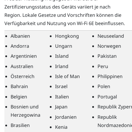
Zertifizierungsstatus des Geräts variiert je nach
Region. Lokale Gesetze und Vorschriften können die
Verfügbarkeit und Nutzung von
Wi-Fi
6E beeinflussen.
Albanien
Hongkong
Neuseeland
Andorra
Ungarn
Norwegen
Argentinien
Island
Pakistan
Australien
Irland
Peru
Österreich
Isle of Man
Philippinen
Bahrain
Israel
Polen
Belgien
Italien
Portugal
Bosnien und
Japan
Republik Zyper
Herzegowina
Jordanien
Republik
Brasilien
Nordmazedoni
Kenia