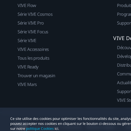
VIVE Flow
Produit
Série VIVE Cosmos
Progra
Série VIVE Pro
Suppor
Série VIVE Focus
VIVE D
Série VIVE
Découv
VIVE Accessoires
Dévelo
Tous les produits
Distrib
VIVE Ready
Commu
Trouver un magasin
Actuali
VIVE Mars
Suppor
VIVE St
Ce site utilise des cookies pour optimiser les fonctionnalités du site, anal
pouvez accepter nos cookies en cliquant sur le bouton ci-dessous ou gére
© 2011-2026 HTC Corporation
Mentions Légales
Co
sur notre
politique Cookies
ici.