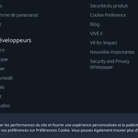
s
Sécurité du produit
mme de partenariat
Cookie Preference
t
Blog
VIVE X
éveloppeurs
VR for Impact
rir
Nouvelles importantes
pper
Security and Privacy
Whitepaper
uer
nauté
tés
t
udios
yser les performances du site et fournir une expérience personnalisée et la publici
r vos préférences sur Préférences Cookie. Vous pouvez également trouver plus d
okies