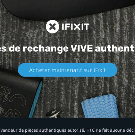
es de rechange
VIVE authent
Acheter maintenant sur iFixit​
 un vendeur de pièces authentiques autorisé. HTC ne fait aucune déc