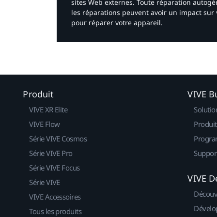
sites Web externes. Toute réparation autogér
les réparations peuvent avoir un impact sur 
pour réparer votre appareil.​
Produit
VIVE B
VIVE XR Elite
Solutio
VIVE Flow
Produit
Série VIVE Cosmos
Progra
Série VIVE Pro
Suppor
Série VIVE Focus
VIVE D
Série VIVE
Découv
VIVE Accessoires
Dévelo
Tous les produits