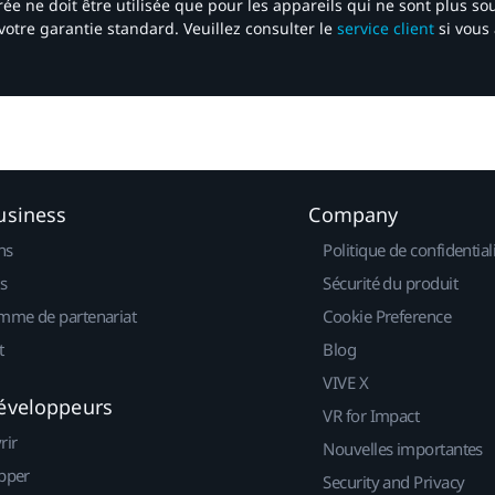
ée ne doit être utilisée que pour les appareils qui ne sont plus s
votre garantie standard. Veuillez consulter le
service client
si vous 
usiness
Company
ns
Politique de confidential
s
Sécurité du produit
mme de partenariat
Cookie Preference
t
Blog
VIVE X
éveloppeurs
VR for Impact
rir
Nouvelles importantes
pper
Security and Privacy