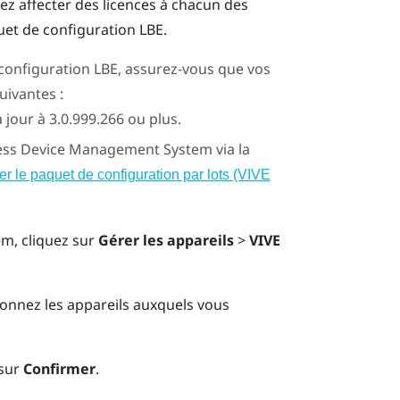
ez affecter des licences à chacun des
quet de configuration LBE.
 configuration LBE, assurez-vous que vos
ivantes :
 jour à 3.0.999.266 ou plus.
ess Device Management System
via la
er le paquet de configuration par lots (VIVE
em
, cliquez sur
Gérer les appareils
>
VIVE
tionnez les appareils auxquels vous
 sur
Confirmer
.