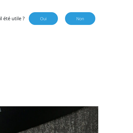
il été utile ?
Oui
Non