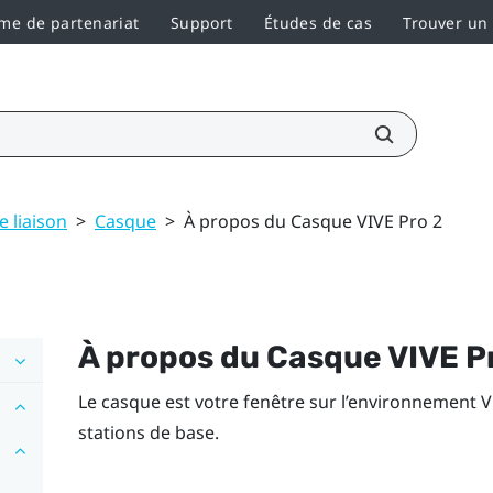
e de partenariat
Support
Études de cas
Trouver un
e liaison
>
Casque
>
À propos du Casque VIVE Pro 2
À propos du
Casque VIVE P
Le casque est votre fenêtre sur l’environnement VR.
stations de base.