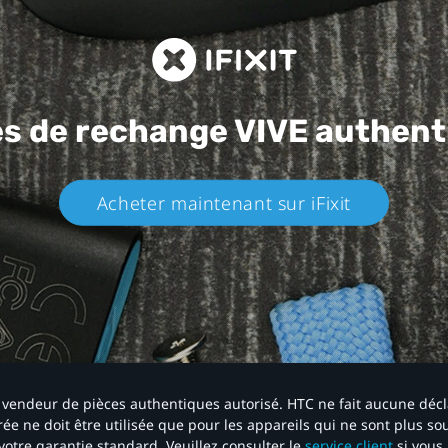
es de rechange
VIVE authent
Acheter maintenant sur iFixit​
 un vendeur de pièces authentiques autorisé. HTC ne fait aucune déc
ée ne doit être utilisée que pour les appareils qui ne sont plus s
votre garantie standard. Veuillez consulter le
service client
si vous 