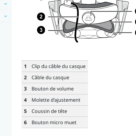
1
Clip du câble du casque
2
Câble du casque
3
Bouton de volume
4
Molette d’ajustement
5
Coussin de tête
6
Bouton micro muet