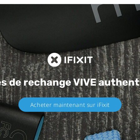
es de rechange
VIVE authent
Acheter maintenant sur iFixit​