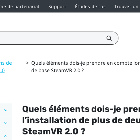
e de partenariat
Support
Études de cas
Trouver un
ns de
>
Quels éléments dois-je prendre en compte lors 
.0
de base SteamVR 2.0 ?
Quels éléments dois-je pre
l’installation de plus de d
SteamVR
2.0 ?