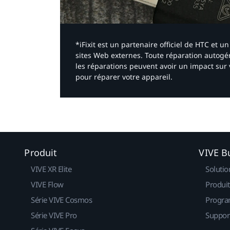
*iFixit est un partenaire officiel de HTC et
sites Web externes. Toute réparation autogér
les réparations peuvent avoir un impact sur 
pour réparer votre appareil.​
Produit
VIVE B
VIVE XR Elite
Solutio
VIVE Flow
Produit
Série VIVE Cosmos
Progra
Série VIVE Pro
Suppor