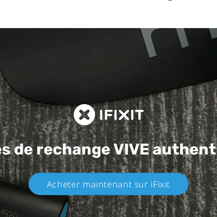
es de rechange
VIVE authent
Acheter maintenant sur iFixit​