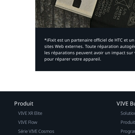
*iFixit est un partenaire officiel de HTC et
sites Web externes. Toute réparation autogér
les réparations peuvent avoir un impact sur 
pour réparer votre appareil.​
Produit
VIVE B
VIVE XR Elite
Solutio
VIVE Flow
Produit
Série VIVE Cosmos
Progra