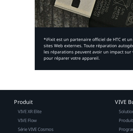
*iFixit est un partenaire officiel de HTC et
sites Web externes. Toute réparation autogér
les réparations peuvent avoir un impact sur 
pour réparer votre appareil.​
Produit
VIVE B
VIVE XR Elite
Solutio
VIVE Flow
Produit
Série VIVE Cosmos
Progra