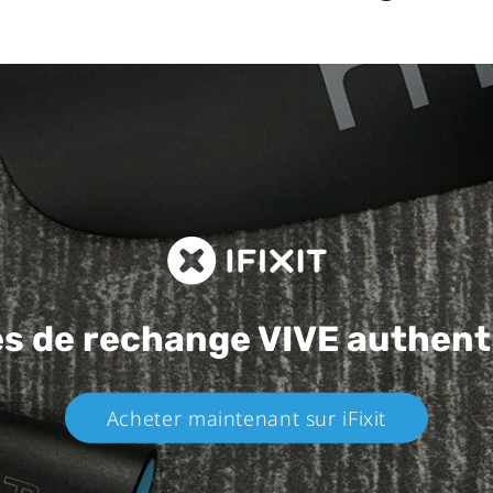
es de rechange
VIVE authent
Acheter maintenant sur iFixit​