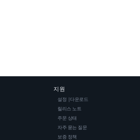
지원
설정 |다운로드
릴리스 노트
주문 상태
자주 묻는 질문
보증 정책