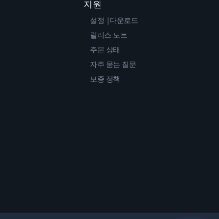
지원
설정 |다운로드
릴리스 노트
주문 상태
자주 묻는 질문
보증 정책