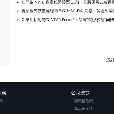
在開啟
VIVE 自定位追蹤器
之前，先將頭戴式裝置
將頭戴式裝置連線到 5 GHz
Wi‍-Fi®
網路。請避免連線到
如果您使用的是
VIVE Focus 3
，請確認無線路由器未
這
 商務
公司總覽
案
隱私權政策
產品安全性