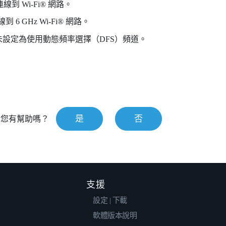
連線到
Wi‍-Fi®
網路。
 6 GHz
Wi‍-Fi®
網路。
設定為使用動態頻率選擇（DFS）頻道。
是
否
對您有幫助嗎？
支援
設定 | 下載
軟體版本說明