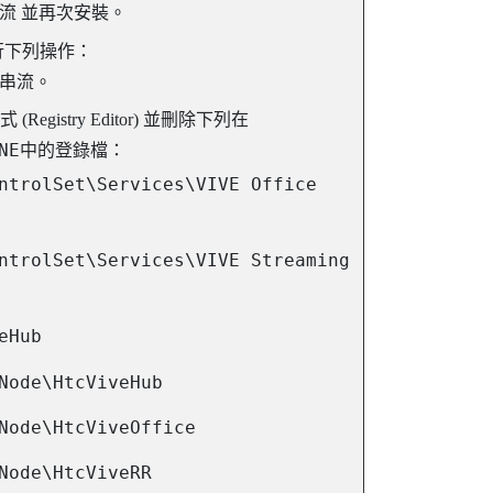
串流
並再次安裝。
行下列操作：
s 串流
。
Registry Editor) 並刪除下列在
NE
中的登錄檔：
ntrolSet\Services\VIVE Office
ntrolSet\Services\VIVE Streaming
eHub
Node\HtcViveHub
Node\HtcViveOffice
Node\HtcViveRR