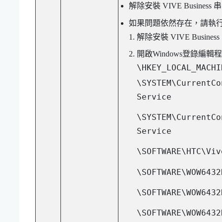
解除安裝
VIVE Business 
如果問題依然存在，請執
解除安裝
VIVE Busines
開啟
Windows
登錄編輯程式 (
\HKEY_LOCAL_MACHI
\SYSTEM\CurrentCo
Service
\SYSTEM\CurrentCo
Service
\SOFTWARE\HTC\Viv
\SOFTWARE\WOW6432
\SOFTWARE\WOW6432
\SOFTWARE\WOW6432