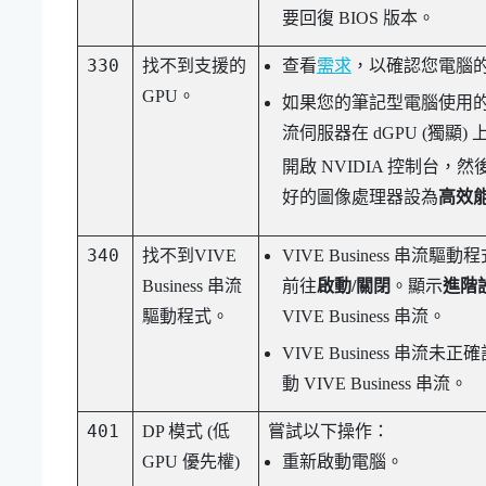
要回復 BIOS 版本。
330
找不到支援的
查看
需求
，以確認您電腦的
GPU。
如果您的筆記型電腦使用
流
伺服器在 dGPU (獨顯) 
開啟 NVIDIA 控制台，然
好的圖像處理器設為
高效能
340
找不到
VIVE
VIVE Business 串流
驅動程
Business 串流
前往
啟動/關閉
。顯示
進階
驅動程式。
VIVE Business 串流
。
VIVE Business 串流
未正確
動
VIVE Business 串流
。
401
DP 模式 (低
嘗試以下操作：
GPU 優先權)
重新啟動電腦。