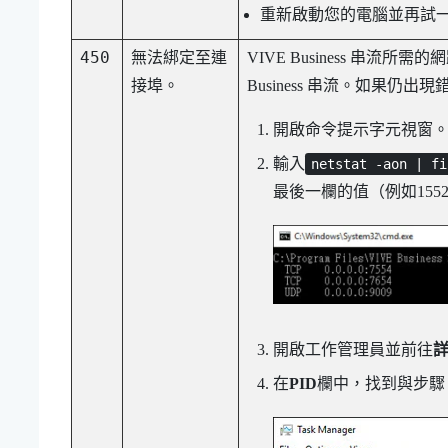
重新啟動您的電腦並再試
450
無法綁定至連
VIVE Business 串流
所需的網
接埠。
Business 串流。如果仍
開啟命令提示字元視窗
輸入
netstat -aon | fi
最後一欄的值（例如155
開啟工作管理員並前往
在
PID
欄中，找到與步驟