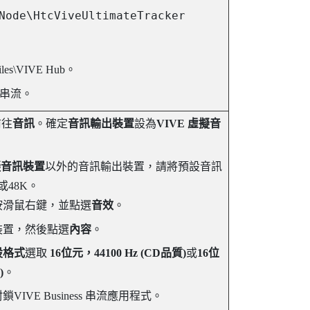
Node\HtcViveUltimateTracker
iles\VIVE Hub
。
s 串流
。
前往
音訊
。確定
音訊輸出裝置
設為
VIVE 虛擬音
虛擬音訊裝置
以外的音訊輸出裝置，請將預設音訊
或48K。
按滑鼠右鍵，並點選
音效
。
裝置，然後點選
內容
。
設格式
選取
16位元，44100 Hz (CD品質)
或
16位
)
。
封鎖
VIVE Business 串流
應用程式。