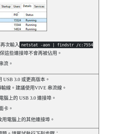
，再次輸入
netstat -aon | findstr /c:7554
保這些連接埠不會再被佔用。
s 串流
。
SB 3.0 或更高版本。
0 傳輸線。建議使用
VIVE 串流線
。
腦上的 USB 3.0 連接埠。
介面卡。
改用電腦上的其他連接埠。
問題。請嘗試執行下列步驟：