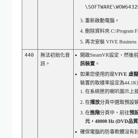
\SOFTWARE\WOW6432
重新啟動電腦。
刪除資料夾
C:\Program F
再次安裝
VIVE Busines
440
無法初始化音
開啟
SteamVR
設定，然後
訊。
訊裝置
。
如果您使用的是
VIVE 
裝置的取樣率設定為44.1K
在系統匣的喇叭圖示上
在
播放
分頁中選取預設
在
進階
分頁中，前往
預
元，48000 Hz (DVD品質
確保電腦的防毒軟體沒有