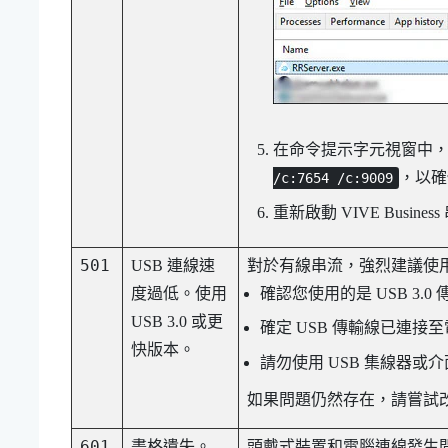
在命令提示字元視窗中
，以確
/c:7654 /c:9009
重新啟動
VIVE Busines
501
USB 連線速
對於有線串流，強烈建議使用 U
度過低。使用
確認您使用的是 USB 3.
USB 3.0 或更
確定 USB 傳輸線已連接至電
快版本。
請勿使用 USB 集線器或
如果問題仍然存在，請嘗試
601
畫格遺失。
頭戴式裝置和電腦連線發生