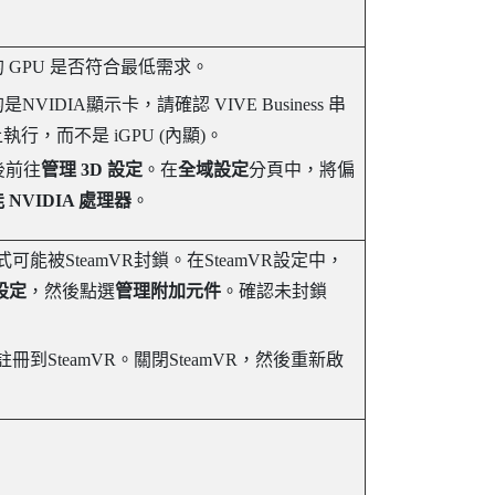
 GPU 是否符合最低需求。
的是
NVIDIA
顯示卡，請確認
VIVE Business 串
上執行，而不是 iGPU (內顯)。
後前往
管理 3D 設定
。在
全域設定
分頁中，將偏
 NVIDIA 處理器
。
式可能被
SteamVR
封鎖。在
SteamVR
設定中，
設定
，然後點選
管理附加元件
。確認未封鎖
註冊到
SteamVR
。關閉
SteamVR
，然後重新啟