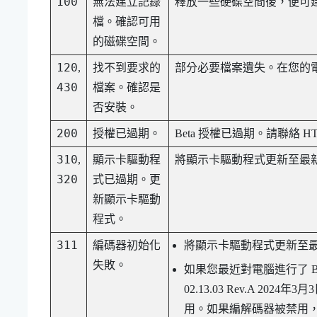
100
無法建立記錄
釋放一些硬碟空間後，便可
檔。確認可用
的磁碟空間。
120
,
找不到要求的
部分必要檔案遺失。在您的
430
檔案。確認是
否安裝。
200
授權已過期。
Beta 授權已過期。請聯絡 
310
,
顯示卡驅動程
將顯示卡驅動程式更新至最
320
式已過期。更
新顯示卡驅動
程式。
311
編碼器初始化
將顯示卡驅動程式更新至
失敗。
如果您最近對電腦進行了 BIO
02.13.03 Rev.A 2024
用。如果編解碼器被禁用