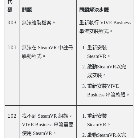
代
碼
問題
問題解決步驟
003
無法複製檔案。
重新執行
VIVE Business
串流
安裝程式。
101
無法在 SteamVR 中註冊
重新安裝
驅動程式。
SteamVR
。
啟動
SteamVR
以完
成安裝。
重新安裝
VIVE
Business 串流
軟體。
102
找不到 SteamVR 組態。
重新安裝
VIVE Business 串流
需要
SteamVR
。
使用 SteamVR。
啟動
SteamVR
以完