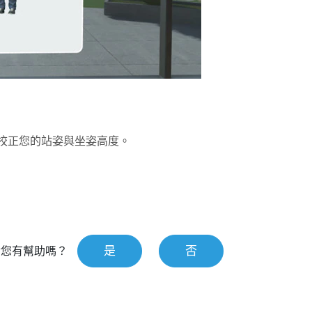
校正您的站姿與坐姿高度。
是
否
對您有幫助嗎？