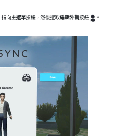
。
指向
主選單
按鈕，然後選取
編輯外觀
按鈕
。