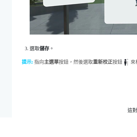
選取
儲存
。
提示:
指向
主選單
按鈕，然後選取
重新校正
按鈕
來
這